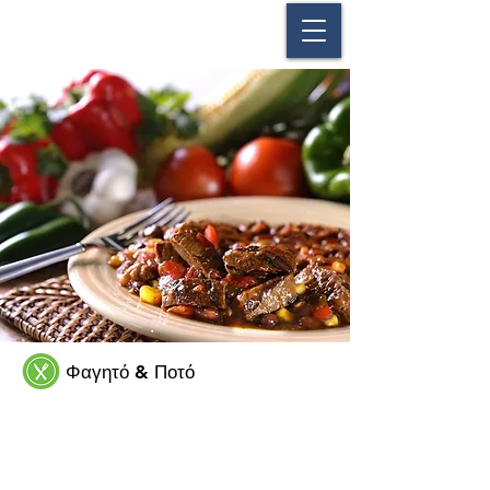
Φαγητό & Ποτό