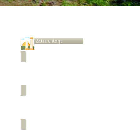
Δείτε επίσης
Ancient Pyrassos
Fthiotides Thives
Archaeological Findings