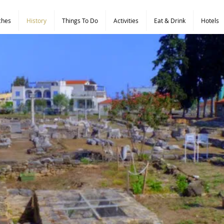
ches
History
Things To Do
Activities
Eat & Drink
Hotels