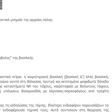
αντικά μνημεία της αρχαίας πόλης:
βολος" της βασιλικής
ντικά κτίρια: η κοιμητηριακή βασιλική (βασιλική Δ’) άλλη βασιλική,
 αιώνα κοντά στη θάλασσα, λουτρό και εκτεταμένα ψηφιδωτά δάπεδα
με καταστήματα ΝΑ του τείχους, νεκροταφεία με θολωτούς τάφους
ή υπόγειους θαλαμοειδείς με λάρνακες-σαρκοφάγους από τραχίτη
ς τις εκδηλώσεις της τέχνης. Ιδιαίτερο ενδιαφέρον παρουσιάζουν τα
 ενδιαφέρουσα τεχνική τους. Αυτά συντελούν στη θεώρηση της