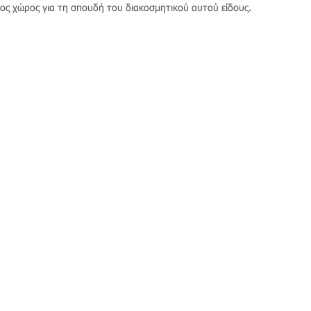
ος χώρος για τη σπουδή του διακοσμητικού αυτού είδους.
Ένωση Επαγγελματιών Επιχειρήσεων
Υγειονομικού Ενδιαφέροντος Νέας Αγχιάλου
Ελευθερίας 47 ● 37400 Νέα Αγχίαλος ● Μαγνησίας
Τηλ: +30 24280 78780 ● Fax: +30 24280 77551
Email:
enosi@anchialos.com
© 2015-2020
Ένωση Επαγγελματιών Επιχειρήσεων
Υγειονομικού Ενδιαφέροντος Νέας Αγχιάλου