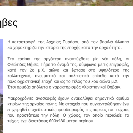
ήβες
Η καταστροφή της Αρχαίας Πυράσου από τον βασιλιά Φίλιππο
5ο χαρακτηρίζει την ιστορία της εποχής κατά την αρχαιότητα.
Στα ερείπια της αργότερα αναπτύχθηκε μία νέα πόλη, οι
Φθιώτιδες Θήβες. Πήρε το όνομά της, σύμφωνα με τις επιγραφές,
κατά τον 2ο μ.Χ. αιώνα και έφτασε στο υψηλότερο της
καλλιτεχνικό, πνευματικό και πολιτιστικό επίπεδο κατά την
παλαιοχριστιανική εποχή και ως το τέλος του 7ου αιώνα μ.Χ.
Έτσι αρμόζει απόλυτα ο χαρακτηρισμός «Χριστιανικαί Θήβαι».
Μακροχρόνιες ανασκαφές έχουν ανακαλύψει σημαντικό αριθμό
κτιρίων της αρχαίας πόλης. Με στοιχεία που συγκεντρώθηκαν έχει
επιχειρηθεί ο σχεδιαστικός προσδιορισμός της πορείας του τείχους
που προστάτευε την πόλη. Ο χώρος, τον οποίο περικλείει το
τείχος, έχει διαστάσεις 600x480 μέτρα περίπου.