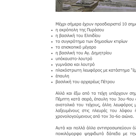
Μέχρι σήμερα έχουν προσδιοριστεί 10 σημ
η ακρόπολη της Πυράσου
η βασιλική του Ελπιδίου
το συγκρότημα των δημοσίων κτιρίων
το επισκοπικό μέγαρο
η βασιλική του Αγ. Δημητρίου
υπόκαυστο-λουτρό
γυμνάσιο και λουτρό
πλακόστρωτη λεωφόρος με κατάστημα "έμ
έπαυλη
βασιλική του αρχιερέως Πέτρου
Αλλά και έξω από τα τείχη υπάρχουν σημα
Πέμπτη κατά σειρά, έπαυλη του 3ου-4ου
ανατολικά του τείχους, άλλη λεωφόρος 
λαξευμένους στις πλευρές του λόφου 
χρονολογούμενους από τον 3ο-6ο αιώνα.
Αυτά και πολλά άλλα αντιπροσωπεύουν όλε
ποικιλόμορφα ψηφιδωτά δάπεδα με την