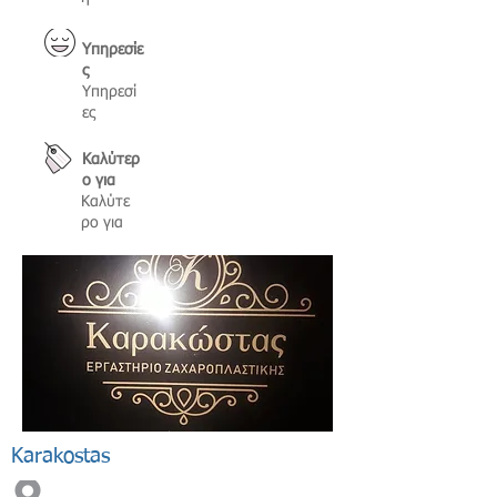
Υπηρεσίε
ς
Υπηρεσί
ες
Καλύτερ
ο για
Καλύτε
ρο για
Karakostas