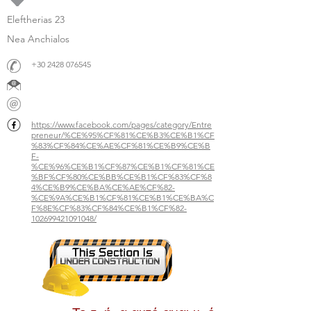
Eleftherias 23
Nea Anchialos
+30 2428 076545
https://www.facebook.com/pages/category/Entre
preneur/%CE%95%CF%81%CE%B3%CE%B1%CF
%83%CF%84%CE%AE%CF%81%CE%B9%CE%B
F-
%CE%96%CE%B1%CF%87%CE%B1%CF%81%CE
%BF%CF%80%CE%BB%CE%B1%CF%83%CF%8
4%CE%B9%CE%BA%CE%AE%CF%82-
%CE%9A%CE%B1%CF%81%CE%B1%CE%BA%C
F%8E%CF%83%CF%84%CE%B1%CF%82-
102699421091048/