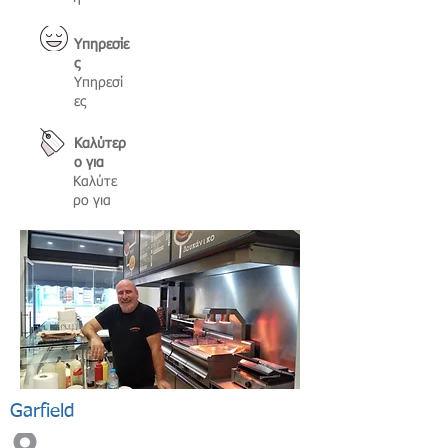
Υπηρεσίε
ς
Υπηρεσί
ες
Καλύτερ
ο για
Καλύτε
ρο για
Garfield