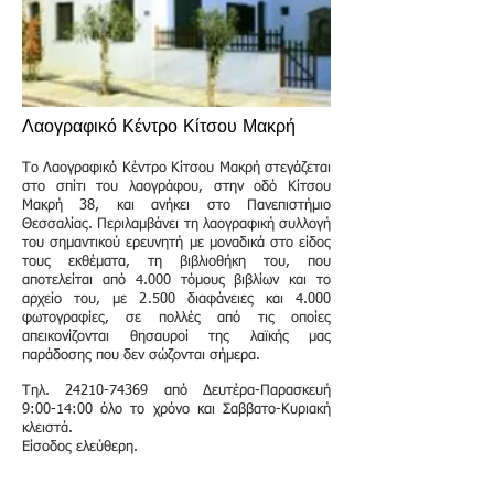
Λαογραφικό Κέντρο Κίτσου Μακρή
Το Λαογραφικό Κέντρο Κίτσου Μακρή στεγάζεται
στο σπίτι του λαογράφου, στην οδό Κίτσου
Μακρή 38, και ανήκει στο Πανεπιστήμιο
Θεσσαλίας. Περιλαμβάνει τη λαογραφική συλλογή
του σημαντικού ερευνητή με μοναδικά στο είδος
τους εκθέματα, τη βιβλιοθήκη του, που
αποτελείται από 4.000 τόμους βιβλίων και το
αρχείο του, με 2.500 διαφάνειες και 4.000
φωτογραφίες, σε πολλές από τις οποίες
απεικονίζονται θησαυροί της λαϊκής μας
παράδοσης που δεν σώζονται σήμερα.
Τηλ.
24210-74369
από Δευτέρα-Παρασκευή
9:00-14:00 όλο το χρόνο και Σαββατο-Κυριακή
κλειστά.
Είσοδος ελεύθερη.