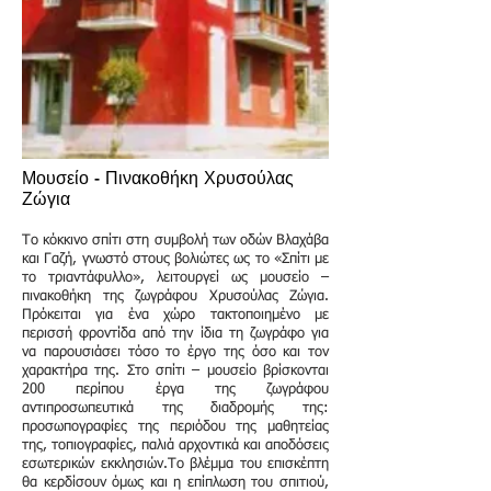
Μουσείο - Πινακοθήκη Χρυσούλας
Ζώγια
Το κόκκινο σπίτι στη συμβολή των οδών Βλαχάβα
και Γαζή, γνωστό στους βολιώτες ως το «Σπίτι με
το τριαντάφυλλο», λειτουργεί ως μουσείο –
πινακοθήκη της ζωγράφου Χρυσούλας Ζώγια.
Πρόκειται για ένα χώρο τακτοποιημένο με
περισσή φροντίδα από την ίδια τη ζωγράφο για
να παρουσιάσει τόσο το έργο της όσο και τον
χαρακτήρα της. Στο σπίτι – μουσείο βρίσκονται
200 περίπου έργα της ζωγράφου
αντιπροσωπευτικά της διαδρομής της:
προσωπογραφίες της περιόδου της μαθητείας
της, τοπιογραφίες, παλιά αρχοντικά και αποδόσεις
εσωτερικών εκκλησιών.Το βλέμμα του επισκέπτη
θα κερδίσουν όμως και η επίπλωση του σπιτιού,