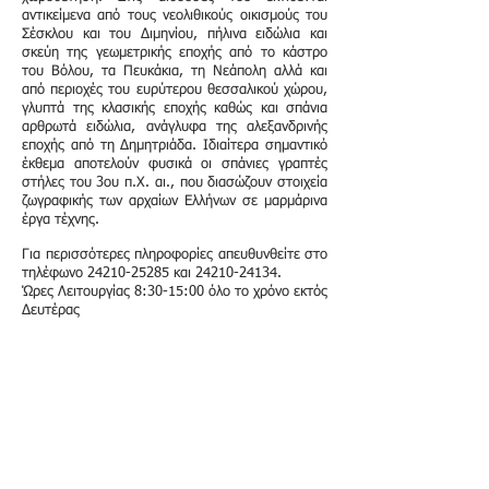
αντικείμενα από τους νεολιθικούς οικισμούς του
Σέσκλου και του Διμηνίου, πήλινα ειδώλια και
σκεύη της γεωμετρικής εποχής από το κάστρο
του Βόλου, τα Πευκάκια, τη Νεάπολη αλλά και
από περιοχές του ευρύτερου θεσσαλικού χώρου,
γλυπτά της κλασικής εποχής καθώς και σπάνια
αρθρωτά ειδώλια, ανάγλυφα της αλεξανδρινής
εποχής από τη Δημητριάδα. Ιδιαίτερα σημαντικό
έκθεμα αποτελούν φυσικά οι σπάνιες γραπτές
στήλες του 3ου π.Χ. αι., που διασώζουν στοιχεία
ζωγραφικής των αρχαίων Ελλήνων σε μαρμάρινα
έργα τέχνης.
Για περισσότερες πληροφορίες απευθυνθείτε στο
τηλέφωνο
24210-25285
και
24210-24134
.
Ώρες Λειτουργίας 8:30-15:00 όλο το χρόνο εκτός
Δευτέρας