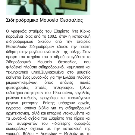
Σιδηροδρομικό Μουσείο Θεσσαλίας
Ο γραφικός σταθμός του Εβαρίστο Ντε Κίρικο
παραμένει ίδιος από το 1882, όταν η κατασκευή
σιδηροδρομικού δικτύου από την Εταιρεία
Θεσσαλικών Σιδηροδρόμων έδωσε την πρώτη
ώθηση στην ραγδαία ανάπτυξη της πόλης. Στον
όροφο του κτηρίου του σταθμού στεγάζεται το
Σιδηροδρομικό Μουσείο Θεσσαλίας, που
φιλοξενεί πλούσιο σιδηροδρομικό, κειμηλιακό και
τεκμηριωτικό υλικό.Συγκεκριμένα στο μουσείο
εκτίθεται ένας μοναδικός για την Ελλάδα πλούτος
μικροαντικειμένων, όπως σπάνιες παλιές
φωτογραφίες στολές, τηλέγραφοι, ξύλινα
εκδοτήρια εισητηρίων του 19ου αιώνα, εργαλεία,
ρολόγια σταθμών, ωρογράφοι και «πρωτόγονα»
όργανα μέτρησης. Επίσης υπάρχουν αρχεία,
έγγραφα, σπάνια βιβλία για τη σιδηροδρομική
αρχιτεκτονική, αλλά και ιστορικά ντοκουμέντα και
τα μοναδικά σχέδια του Εβαρίστο Ντε Κίρικο και
των συνεργατών του -ιδιαίτερης ομορφιάς
ακουαρέλες- σχετικά με την κατασκευή της
γραμμής Βόλου – Λεχωνίων – Μηλεών με το