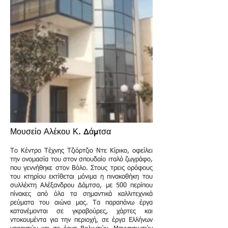
Μουσείο Αλέκου Κ. Δάμτσα
Το Κέντρο Τέχνης Τζιόρτζιο Ντε Κίρικο, οφείλει
την ονομασία του στον σπουδαίο ιταλό ζωγράφο,
που γεννήθηκε στον Βόλο. Στους τρεις ορόφους
του κτηρίου εκτίθεται μόνιμα η πινακοθήκη του
συλλέκτη Αλέξανδρου Δάμτσα, με 500 περίπου
πίνακες από όλα τα σημαντικά καλλιτεχνικά
ρεύματα του αιώνα μας. Τα παραπάνω έργα
κατανέμονται σε γκραβούρες, χάρτες και
ντοκουμέντα για την περιοχή, σε έργα Ελλήνων