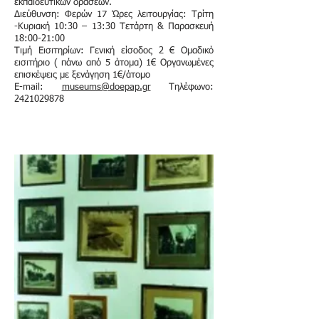
εκπαιδευτικών δράσεων.
Διεύθυνση: Φερών 17 Ώρες λειτουργίας: Τρίτη
-Κυριακή 10:30 – 13:30 Τετάρτη & Παρασκευή
18:00-21:00
Τιμή Εισιτηρίων: Γενική είσοδος 2 € Ομαδικό
εισιτήριο ( πάνω από 5 άτομα) 1€ Οργανωμένες
επισκέψεις με ξενάγηση 1€/άτομο
Ε-mail:
museums@doepap.gr
Τηλέφωνο:
2421029878