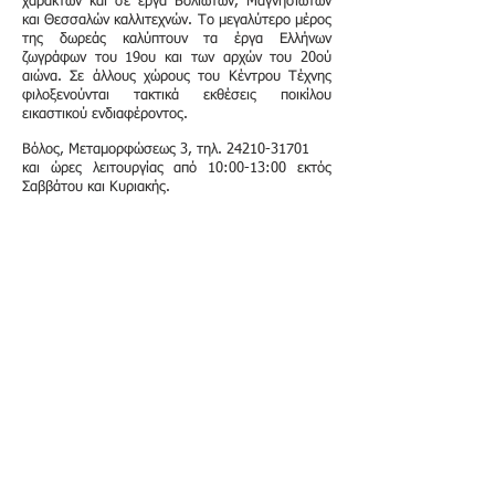
χαρακτών και σε έργα Βολιωτών, Μαγνησιωτών
και Θεσσαλών καλλιτεχνών. Το μεγαλύτερο μέρος
της δωρεάς καλύπτουν τα έργα Ελλήνων
ζωγράφων του 19ου και των αρχών του 20ού
αιώνα. Σε άλλους χώρους του Κέντρου Τέχνης
φιλοξενούνται τακτικά εκθέσεις ποικίλου
εικαστικού ενδιαφέροντος.
Βόλος, Μεταμορφώσεως 3, τηλ.
24210-31701
και ώρες λειτουργίας από 10:00-13:00 εκτός
Σαββάτου και Κυριακής.