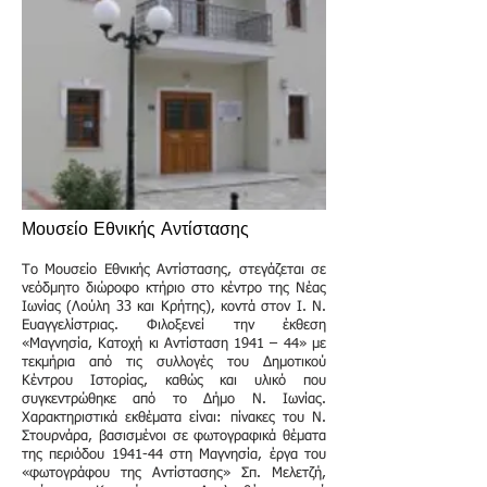
Μουσείο Εθνικής Αντίστασης
Το Μουσείο Εθνικής Αντίστασης, στεγάζεται σε
νεόδμητο διώροφο κτήριο στο κέντρο της Νέας
Ιωνίας (Λούλη 33 και Κρήτης), κοντά στον Ι. Ν.
Ευαγγελίστριας. Φιλοξενεί την έκθεση
«Μαγνησία, Κατοχή κι Αντίσταση 1941 – 44» με
τεκμήρια από τις συλλογές του Δημοτικού
Κέντρου Ιστορίας, καθώς και υλικό που
συγκεντρώθηκε από το Δήμο Ν. Ιωνίας.
Χαρακτηριστικά εκθέματα είναι: πίνακες του Ν.
Στουρνάρα, βασισμένοι σε φωτογραφικά θέματα
της περιόδου 1941-44 στη Μαγνησία, έργα του
«φωτογράφου της Αντίστασης» Σπ. Μελετζή,