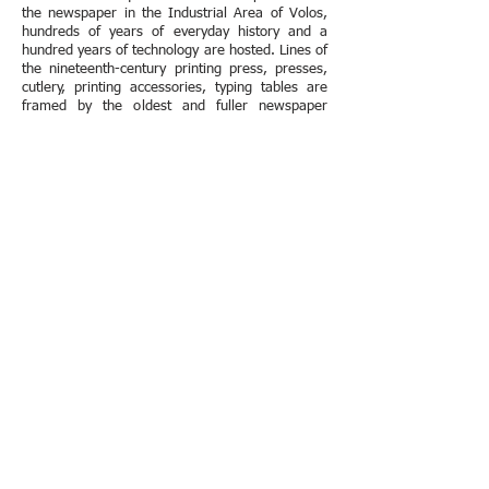
the newspaper in the Industrial Area of Volos,
hundreds of years of everyday history and a
hundred years of technology are hosted. Lines of
the nineteenth-century printing press, presses,
cutlery, printing accessories, typing tables are
framed by the oldest and fuller newspaper
Greece (more than 1,000,000 pages) and 40
windows with an equal number of distinguished
historical headlines.
Volos Industrial Area, tel.
24210-95751
and
24210-95752
(appointment only tour)