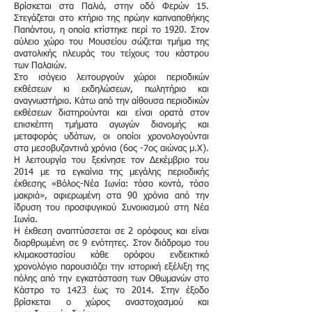
Βρίσκεται στα Παλιά, στην οδό Φερών 15.
Στεγάζεται στο κτήριο της πρώην καπναποθήκης
Παπάντου, η οποία κτίστηκε περί το 1920. Στον
αύλειο χώρο του Μουσείου σώζεται τμήμα της
ανατολικής πλευράς του τείχους του κάστρου
των Παλαιών.
Στο ισόγειο λειτουργούν χώροι περιοδικών
εκθέσεων κι εκδηλώσεων, πωλητήριο και
αναγνωστήριο. Κάτω από την αίθουσα περιοδικών
εκθέσεων διατηρούνται και είναι ορατά στον
επισκέπτη τμήματα αγωγών διανομής και
μεταφοράς υδάτων, οι οποίοι χρονολογούνται
στα μεσοβυζαντινά χρόνια (6ος -7ος αιώνας μ.Χ).
Η λειτουργία του ξεκίνησε τον Δεκέμβριο του
2014 με τα εγκαίνια της μεγάλης περιοδικής
έκθεσης «Βόλος-Νέα Ιωνία: τόσο κοντά, τόσο
μακριά», αφιερωμένη στα 90 χρόνια από την
ίδρυση του προσφυγικού Συνοικισμού στη Νέα
Ιωνία.
Η έκθεση αναπτύσσεται σε 2 ορόφους και είναι
διαρθρωμένη σε 9 ενότητες. Στον διάδρομο του
κλιμακοστασίου κάθε ορόφου ενδεικτικό
χρονολόγιο παρουσιάζει την ιστορική εξέλιξη της
πόλης από την εγκατάσταση των Οθωμανών στο
Κάστρο το 1423 έως το 2014. Στην έξοδο
βρίσκεται ο χώρος αναστοχασμού και