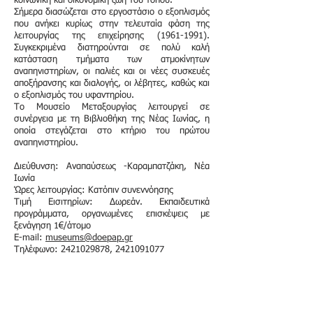
κοινωνική και οικονομική ζωή του τόπου.
Σήμερα διασώζεται στο εργοστάσιο ο εξοπλισμός
που ανήκει κυρίως στην τελευταία φάση της
λειτουργίας της επιχείρησης
(1961-1991)
.
Συγκεκριμένα διατηρούνται σε πολύ καλή
κατάσταση τμήματα των ατμοκίνητων
αναπηνιστηρίων, οι παλιές και οι νέες συσκευές
αποξήρανσης και διαλογής, οι λέβητες, καθώς και
ο εξοπλισμός του υφαντηρίου.
Το Μουσείο Μεταξουργίας λειτουργεί σε
συνέργεια με τη Βιβλιοθήκη της Νέας Ιωνίας, η
οποία στεγάζεται στο κτήριο του πρώτου
αναπηνιστηρίου.
Διεύθυνση: Αναπαύσεως -Καραμπατζάκη, Νέα
Ιωνία
Ώρες λειτουργίας: Κατόπιν συνεννόησης
Τιμή Εισιτηρίων: Δωρεάν. Εκπαιδευτικά
προγράμματα, οργανωμένες επισκέψεις με
ξενάγηση 1€/άτομο
Ε-mail:
museums@doepap.gr
Τηλέφωνο: 2421029878, 2421091077