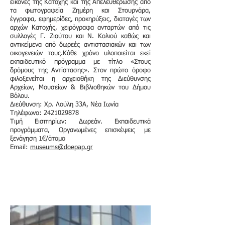
εικόνες της Κατοχής και της Απελευθέρωσης από
τα φωτογραφεία Ζημέρη και Στουρνάρα,
έγγραφα, εφημερίδες, προκηρύξεις, διαταγές των
αρχών Κατοχής, χειρόγραφα ανταρτών από τις
συλλογές Γ. Ζιούτου και Ν. Κολιού καθώς και
αντικείμενα από δωρεές αντιστασιακών και των
οικογενειών τους.Κάθε χρόνο υλοποιείται εκεί
εκπαιδευτικό πρόγραμμα με τίτλο «Στους
δρόμους της Αντίστασης». Στον πρώτο όροφο
φιλοξενείται η αρχειοθήκη της Διεύθυνσης
Αρχείων, Μουσείων & Βιβλιοθηκών του Δήμου
Βόλου.
Διεύθυνση: Χρ. Λούλη 33Α, Νέα Ιωνία
Τηλέφωνο: 2421029878
Τιμή Εισιτηρίων: Δωρεάν. Εκπαιδευτικά
προγράμματα, Οργανωμένες επισκέψεις με
ξενάγηση 1€/άτομο
Εmail:
museums@doepap.gr