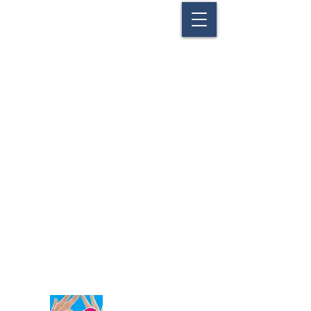
Ένωση Επαγγελματιών Επιχειρήσεων
Υγειονομικού Ενδιαφέροντος Νέας Αγχιάλου
Ελευθερίας 47 ● 37400 Νέα Αγχίαλος ● Μαγνησίας
Τηλ:
+30 24280 78780
● Fax:
+30 24280 77551
Email:
enosi@anchialos.com
©
2015-2020
Ένωση Επαγγελματιών Επιχειρήσεων
Υγειονομικού Ενδιαφέροντος Νέας Αγχιάλου